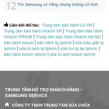
Tivi Samsung có tiếng nhưng không có hình
Liên kết đối tác:
Trung tâm bảo hành LG VN
|
Trung tâm bảo hành Hitachi VN
|
Trung tâm bảo hành
Hitachi TPHCM
|
Trung tâm bảo hành Hitachi Hà Nội
|
bảo hành bosch
|
bảo hành lg tphcm
|
sửa máy giặt lg
tphcm
|
sửa tủ lạnh lg tphcm
|
sửa tivi lg tại tphcm
|
bảo hành bosch tphcm
|
sửa tủ lạnh bosch tphcm
TRUNG TÂM HỖ TRỢ KHÁCH HÀNG -
SAMSUNG SERVICE
CÔNG TY TNHH TRUNG TÂM SỬA CHỮA