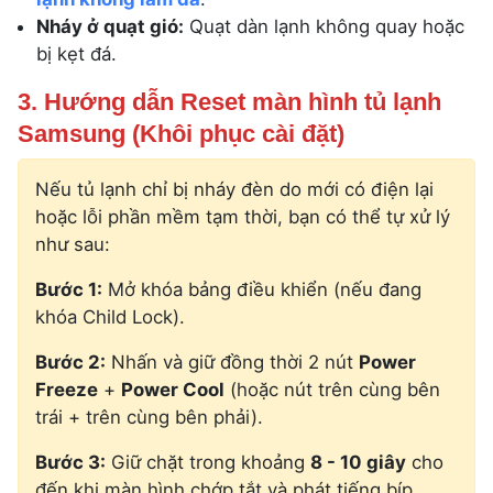
Nháy ở quạt gió:
Quạt dàn lạnh không quay hoặc
bị kẹt đá.
3. Hướng dẫn Reset màn hình tủ lạnh
Samsung (Khôi phục cài đặt)
Nếu tủ lạnh chỉ bị nháy đèn do mới có điện lại
hoặc lỗi phần mềm tạm thời, bạn có thể tự xử lý
như sau:
Bước 1:
Mở khóa bảng điều khiển (nếu đang
khóa Child Lock).
Bước 2:
Nhấn và giữ đồng thời 2 nút
Power
Freeze
+
Power Cool
(hoặc nút trên cùng bên
trái + trên cùng bên phải).
Bước 3:
Giữ chặt trong khoảng
8 - 10 giây
cho
đến khi màn hình chớp tắt và phát tiếng bíp.