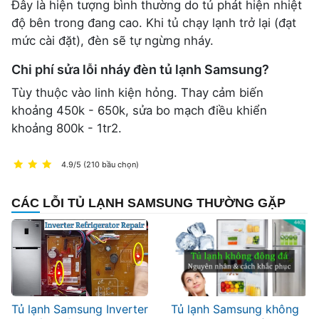
Đây là hiện tượng bình thường do tủ phát hiện nhiệt
độ bên trong đang cao. Khi tủ chạy lạnh trở lại (đạt
mức cài đặt), đèn sẽ tự ngừng nháy.
Chi phí sửa lỗi nháy đèn tủ lạnh Samsung?
Tùy thuộc vào linh kiện hỏng. Thay cảm biến
khoảng 450k - 650k, sửa bo mạch điều khiển
khoảng 800k - 1tr2.
4.9/5 (210 bầu chọn)
CÁC LỖI TỦ LẠNH SAMSUNG THƯỜNG GẶP
Tủ lạnh Samsung Inverter
Tủ lạnh Samsung không