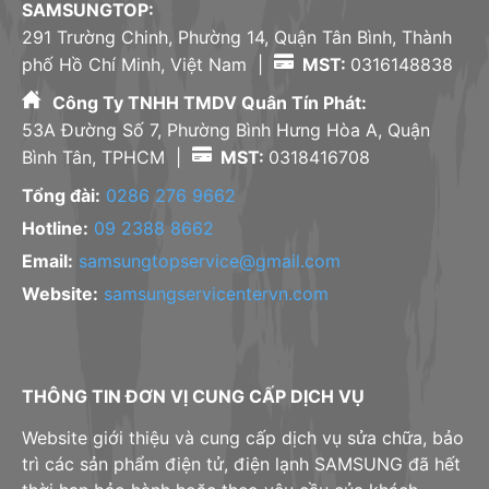
SAMSUNGTOP:
291 Trường Chinh, Phường 14, Quận Tân Bình, Thành
phố Hồ Chí Minh, Việt Nam |
MST:
0316148838
Công Ty TNHH TMDV Quân Tín Phát:
53A Đường Số 7, Phường Bình Hưng Hòa A, Quận
Bình Tân, TPHCM |
MST:
0318416708
Tổng đài:
0286 276 9662
Hotline:
09 2388 8662
Email:
samsungtopservice@gmail.com
Website:
samsungservicentervn.com
THÔNG TIN ĐƠN VỊ CUNG CẤP DỊCH VỤ
Website giới thiệu và cung cấp dịch vụ sửa chữa, bảo
trì các sản phẩm điện tử, điện lạnh SAMSUNG đã hết