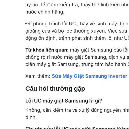
uy tín để được kiểm tra, thay thế linh kiện n
nước chính hãng.
Để phòng tránh lỗi UC , hãy vệ sinh máy định 
gioăng cửa và bộ lọc thường xuyên. Việc sửa
động ổn định, tránh phát sinh thêm lỗi như UC 
Từ khóa liên quan:
máy giặt Samsung báo lỗi
chống rò rỉ nước máy giặt Samsung, dịch vụ
biến máy giặt Samsung, trung tâm bảo hành
Xem thêm:
Sửa Máy Giặt Samsung Inverter B
Câu hỏi thường gặp
Lỗi UC máy giặt Samsung là gì?
Không, cần kiểm tra và xử lý đúng nguyên nh
định.
Chi phí sửa lỗi UC máy giặt Samsung là b