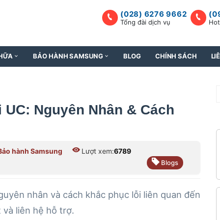
(028) 6276 9662
(0
Tổng đài dịch vụ
Hot
HỮA
BẢO HÀNH SAMSUNG
BLOG
CHÍNH SÁCH
LI
i UC: Nguyên Nhân & Cách
Bảo hành Samsung
Lượt xem:
6789
Blogs
guyên nhân và cách khắc phục lỗi liên quan đến
và liên hệ hỗ trợ.