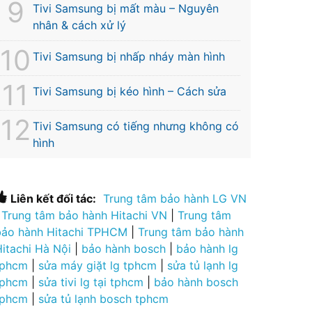
Tivi Samsung bị mất màu – Nguyên
nhân & cách xử lý
Tivi Samsung bị nhấp nháy màn hình
Tivi Samsung bị kéo hình – Cách sửa
Tivi Samsung có tiếng nhưng không có
hình
Liên kết đối tác:
Trung tâm bảo hành LG VN
|
Trung tâm bảo hành Hitachi VN
|
Trung tâm
bảo hành Hitachi TPHCM
|
Trung tâm bảo hành
Hitachi Hà Nội
|
bảo hành bosch
|
bảo hành lg
tphcm
|
sửa máy giặt lg tphcm
|
sửa tủ lạnh lg
tphcm
|
sửa tivi lg tại tphcm
|
bảo hành bosch
tphcm
|
sửa tủ lạnh bosch tphcm