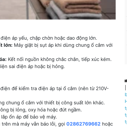
điện áp yếu, chập chờn hoặc dao động lớn.
t lớn:
Máy giặt bị sụt áp khi dùng chung ổ cắm với
óa:
Kết nối nguồn không chắc chắn, tiếp xúc kém.
ện sai điện áp hoặc bị hỏng.
iện để kiểm tra điện áp tại ổ cắm (nên từ 210V-
 chung ổ cắm với thiết bị công suất lớn khác.
ng bị lỏng, oxy hóa hoặc đứt ngầm.
lắp ổn áp để bảo vệ máy.
trên mà máy vẫn báo lỗi, gọi
02862769662
hoặc