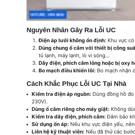
Nguyên Nhân Gây Ra Lỗi UC
Điện áp lưới không ổn định:
Khu vực có 
Dùng chung ổ cắm với thiết bị công suấ
tủ lạnh, máy lạnh, lò vi sóng...
Dây điện, phích cắm lỏng hoặc bị oxy h
Bo mạch điều khiển lỗi:
Bo mạch nhận di
Cách Khắc Phục Lỗi UC Tại Nhà
Kiểm tra điện áp nguồn:
Dùng đồng hồ đo đ
230V).
Dùng ổ cắm riêng cho máy giặt:
Không dùng
Kiểm tra dây điện, phích cắm:
Đảm bảo khô
Sử dụng ổn áp:
Nếu khu vực điện yếu, nên 
Liên hệ kỹ thuật viên:
Nếu đã thử các bước 