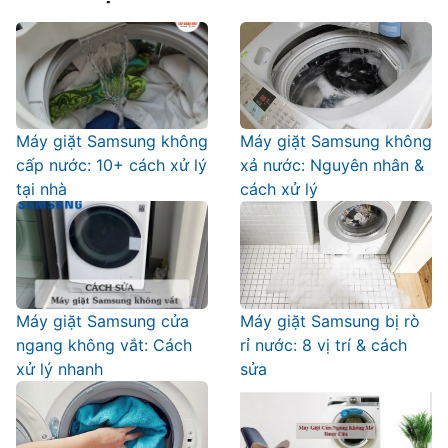
Máy giặt Samsung không
Máy giặt Samsung không
cấp nước: 10+ cách xử lý
xả nước: Nguyên nhân &
tại nhà
cách xử lý
Máy giặt Samsung cửa
Máy giặt Samsung bị rò
ngang không vắt: Cách
rỉ nước: 8 vị trí & cách
xử lý nhanh
sửa