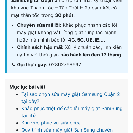
Samsung tại Quận 2
hỗ trợ tận nhà, kỹ thuật viên
khu vực Thạnh Lộc – Tân Thới Hiệp cam kết có
mặt thần tốc trong
30 phút
.
Chuyên sửa mã lỗi:
Khắc phục nhanh các lỗi
máy giặt không vắt, lồng giặt rung lắc mạnh,
hoặc màn hình báo lỗi
4C, 5C, UE, IE,...
Chính sách hậu mãi:
Xử lý chuẩn xác, linh kiện
uy tín với thời gian
bảo hành lên đến 12 tháng
.
📞 Gọi thợ ngay:
02862769662
Mục lục bài viết
Tại sao chọn sửa máy giặt Samsung Quận 2
tại đây?
Khắc phục triệt để các lỗi máy giặt SamSung
tại nhà
Khu vực phục vụ sửa chữa
Quy trình sửa máy giặt SamSung chuyên