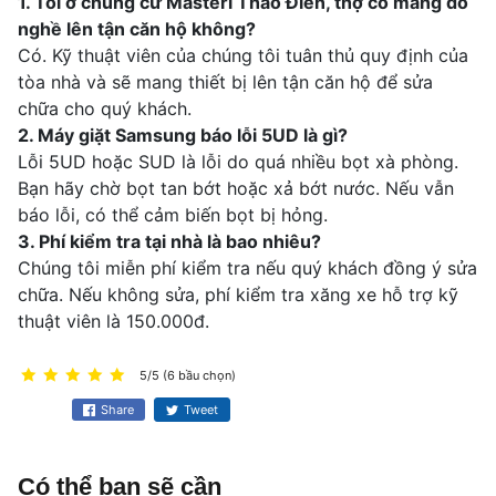
1. Tôi ở chung cư Masteri Thảo Điền, thợ có mang đồ
nghề lên tận căn hộ không?
Có. Kỹ thuật viên của chúng tôi tuân thủ quy định của
tòa nhà và sẽ mang thiết bị lên tận căn hộ để sửa
chữa cho quý khách.
2. Máy giặt Samsung báo lỗi 5UD là gì?
Lỗi 5UD hoặc SUD là lỗi do quá nhiều bọt xà phòng.
Bạn hãy chờ bọt tan bớt hoặc xả bớt nước. Nếu vẫn
báo lỗi, có thể cảm biến bọt bị hỏng.
3. Phí kiểm tra tại nhà là bao nhiêu?
Chúng tôi miễn phí kiểm tra nếu quý khách đồng ý sửa
chữa. Nếu không sửa, phí kiểm tra xăng xe hỗ trợ kỹ
thuật viên là 150.000đ.
5/5 (6 bầu chọn)
Share
Tweet
Có thể bạn sẽ cần