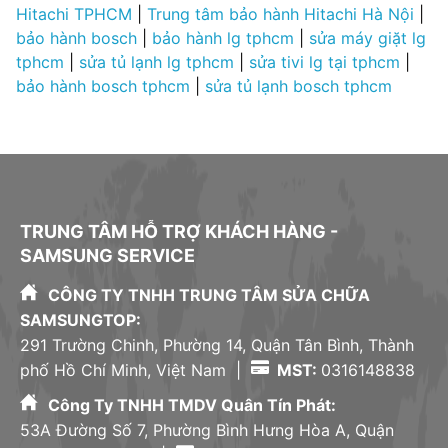
Hitachi TPHCM
|
Trung tâm bảo hành Hitachi Hà Nội
|
bảo hành bosch
|
bảo hành lg tphcm
|
sửa máy giặt lg
tphcm
|
sửa tủ lạnh lg tphcm
|
sửa tivi lg tại tphcm
|
bảo hành bosch tphcm
|
sửa tủ lạnh bosch tphcm
TRUNG TÂM HỖ TRỢ KHÁCH HÀNG -
SAMSUNG SERVICE
CÔNG TY TNHH TRUNG TÂM SỬA CHỮA
SAMSUNGTOP:
291 Trường Chinh, Phường 14, Quận Tân Bình, Thành
phố Hồ Chí Minh, Việt Nam |
MST:
0316148838
Công Ty TNHH TMDV Quân Tín Phát:
53A Đường Số 7, Phường Bình Hưng Hòa A, Quận