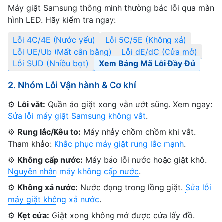
Máy giặt Samsung thông minh thường báo lỗi qua màn
hình LED. Hãy kiểm tra ngay:
Lỗi 4C/4E (Nước yếu)
Lỗi 5C/5E (Không xả)
Lỗi UE/Ub (Mất cân bằng)
Lỗi dE/dC (Cửa mở)
Lỗi SUD (Nhiều bọt)
Xem Bảng Mã Lỗi Đầy Đủ
2. Nhóm Lỗi Vận hành & Cơ khí
⚙️
Lỗi vắt:
Quần áo giặt xong vẫn ướt sũng. Xem ngay:
Sửa lỗi máy giặt Samsung không vắt
.
⚙️
Rung lắc/Kêu to:
Máy nhảy chồm chồm khi vắt.
Tham khảo:
Khắc phục máy giặt rung lắc mạnh
.
⚙️
Không cấp nước:
Máy báo lỗi nước hoặc giặt khô.
Nguyên nhân máy không cấp nước
.
⚙️
Không xả nước:
Nước đọng trong lồng giặt.
Sửa lỗi
máy giặt không xả nước
.
⚙️
Kẹt cửa:
Giặt xong không mở được cửa lấy đồ.