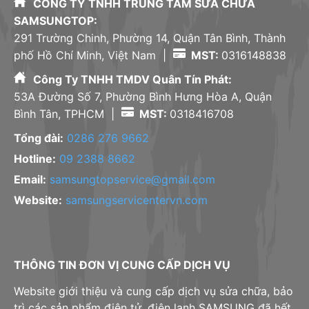
CÔNG TY TNHH TRUNG TÂM SỬA CHỮA
SAMSUNGTOP:
291 Trường Chinh, Phường 14, Quận Tân Bình, Thành
phố Hồ Chí Minh, Việt Nam |
MST:
0316148838
Công Ty TNHH TMDV Quân Tín Phát:
53A Đường Số 7, Phường Bình Hưng Hòa A, Quận
Bình Tân, TPHCM |
MST:
0318416708
Tổng đài:
0286 276 9662
Hotline:
09 2388 8662
Email:
samsungtopservice@gmail.com
Website:
samsungservicentervn.com
THÔNG TIN ĐƠN VỊ CUNG CẤP DỊCH VỤ
Website giới thiệu và cung cấp dịch vụ sửa chữa, bảo
trì các sản phẩm điện tử, điện lạnh SAMSUNG đã hết