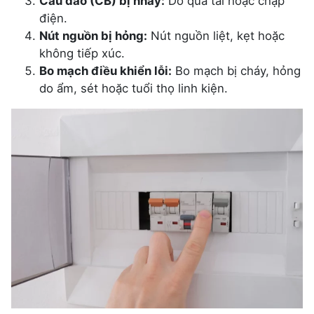
Cầu dao (CB) bị nhảy:
Do quá tải hoặc chập
điện.
Nút nguồn bị hỏng:
Nút nguồn liệt, kẹt hoặc
không tiếp xúc.
Bo mạch điều khiển lỗi:
Bo mạch bị cháy, hỏng
do ẩm, sét hoặc tuổi thọ linh kiện.