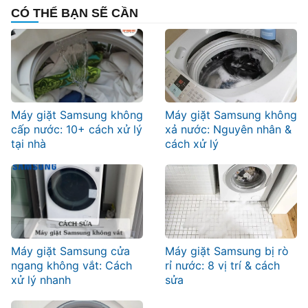
CÓ THỂ BẠN SẼ CẦN
Máy giặt Samsung không
Máy giặt Samsung không
cấp nước: 10+ cách xử lý
xả nước: Nguyên nhân &
tại nhà
cách xử lý
Máy giặt Samsung cửa
Máy giặt Samsung bị rò
ngang không vắt: Cách
rỉ nước: 8 vị trí & cách
xử lý nhanh
sửa