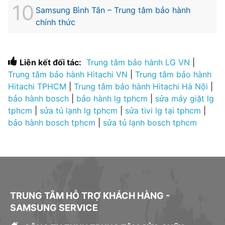
Samsung Bình Tân – Trung tâm bảo hành
chính thức
Liên kết đối tác:
Trung tâm bảo hành LG VN
|
Trung tâm bảo hành Hitachi VN
|
Trung tâm bảo hành
Hitachi TPHCM
|
Trung tâm bảo hành Hitachi Hà Nội
|
bảo hành bosch
|
bảo hành lg tphcm
|
sửa máy giặt lg
tphcm
|
sửa tủ lạnh lg tphcm
|
sửa tivi lg tại tphcm
|
bảo hành bosch tphcm
|
sửa tủ lạnh bosch tphcm
TRUNG TÂM HỖ TRỢ KHÁCH HÀNG -
SAMSUNG SERVICE