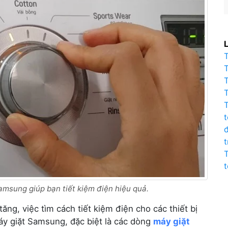
L
t
msung giúp bạn tiết kiệm điện hiệu quả.
ăng, việc tìm cách tiết kiệm điện cho các thiết bị
Máy giặt Samsung, đặc biệt là các dòng
máy giặt