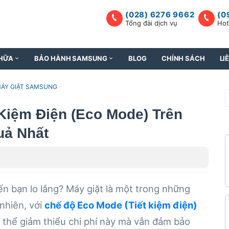
(028) 6276 9662
(0
Tổng đài dịch vụ
Hot
HỮA
BẢO HÀNH SAMSUNG
BLOG
CHÍNH SÁCH
LI
MÁY GIẶT SAMSUNG
Kiệm Điện (Eco Mode) Trên
uả Nhất
ến bạn lo lắng? Máy giặt là một trong những
 nhiên, với
chế độ Eco Mode (Tiết kiệm điện)
 thể giảm thiểu chi phí này mà vẫn đảm bảo