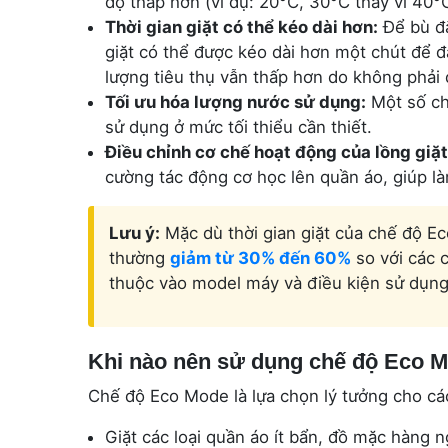
độ thấp hơn (ví dụ: 20°C, 30°C thay vì 40°
Thời gian giặt có thể kéo dài hơn:
Để bù đắ
giặt có thể được kéo dài hơn một chút để 
lượng tiêu thụ vẫn thấp hơn do không phải
Tối ưu hóa lượng nước sử dụng:
Một số ch
sử dụng ở mức tối thiểu cần thiết.
Điều chỉnh cơ chế hoạt động của lồng giặt
cường tác động cơ học lên quần áo, giúp là
Lưu ý:
Mặc dù thời gian giặt của chế độ Ec
thường
giảm từ 30% đến 60%
so với các c
thuộc vào model máy và điều kiện sử dụng
Khi nào nên sử dụng chế độ Eco 
Chế độ Eco Mode là lựa chọn lý tưởng cho cá
Giặt các loại quần áo ít bẩn, đồ mặc hàng n