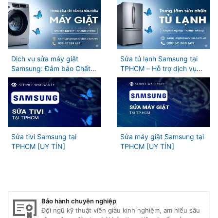
TPHCM
Dịch vụ sửa máy giặt
Sửa tủ lạnh Samsung tại
Samsung: Đảm bảo Chất
TPHCM – Hỗ trợ dịch vụ
lượng và Hiệu suất
nhanh chóng
Sửa tivi Samsung tại
Sửa máy giặt Samsung tại
TPHCM [UY TÍN]
TPHCM [UY TÍN]
Bảo hành chuyên nghiệp
Đội ngũ kỹ thuật viên giàu kinh nghiệm, am hiểu sâu