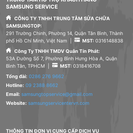
SAMSUNG SERVICE
CÔNG TY TNHH TRUNG TÂM SỬA CHỮA
SAMSUNGTOP:
291 Trường Chinh, Phường 14, Quận Tân Bình, Thành
phố Hồ Chí Minh, Việt Nam |
MST:
0316148838
Công Ty TNHH TMDV Quân Tín Phát:
53A Đường Số 7, Phường Bình Hưng Hòa A, Quận
Bình Tân, TPHCM |
MST:
0318416708
Tổng đài:
0286 276 9662
Hotline:
09 2388 8662
Email:
samsungtopservice@gmail.com
Website:
samsungservicentervn.com
THÔNG TIN ĐƠN VỊ CUNG CẤP DỊCH VỤ