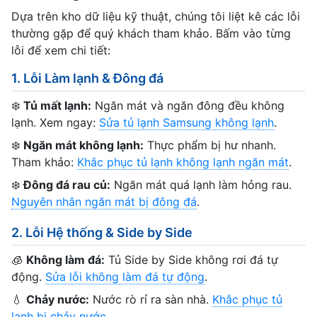
Dựa trên kho dữ liệu kỹ thuật, chúng tôi liệt kê các lỗi
thường gặp để quý khách tham khảo. Bấm vào từng
lỗi để xem chi tiết:
1. Lỗi Làm lạnh & Đông đá
❄️
Tủ mất lạnh:
Ngăn mát và ngăn đông đều không
lạnh. Xem ngay:
Sửa tủ lạnh Samsung không lạnh
.
❄️
Ngăn mát không lạnh:
Thực phẩm bị hư nhanh.
Tham khảo:
Khắc phục tủ lạnh không lạnh ngăn mát
.
❄️
Đông đá rau củ:
Ngăn mát quá lạnh làm hỏng rau.
Nguyên nhân ngăn mát bị đông đá
.
2. Lỗi Hệ thống & Side by Side
🧊
Không làm đá:
Tủ Side by Side không rơi đá tự
động.
Sửa lỗi không làm đá tự động
.
💧
Chảy nước:
Nước rò rỉ ra sàn nhà.
Khắc phục tủ
lạnh bị chảy nước
.